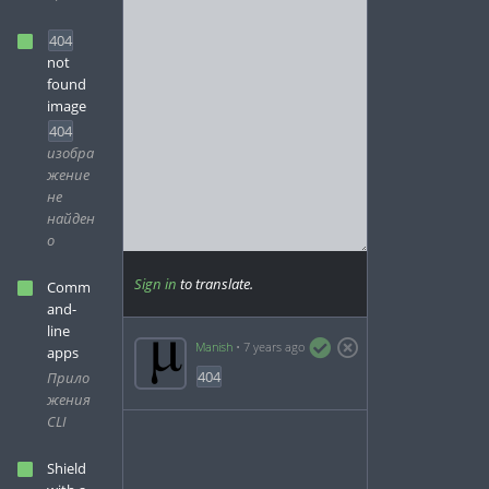
404
not
found
image
404
изобра
жение
не
найден
о
Sign in
to translate.
Comm
and-
line
Manish
7 years ago
apps
404
Прило
жения
CLI
Shield