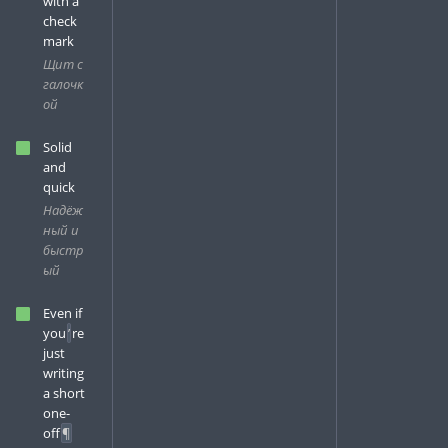
with a
check
mark
Щит с
галочк
ой
Solid
and
quick
Надёж
ный и
быстр
ый
Even if
you
’
re
just
writing
a short
one-
off
¶