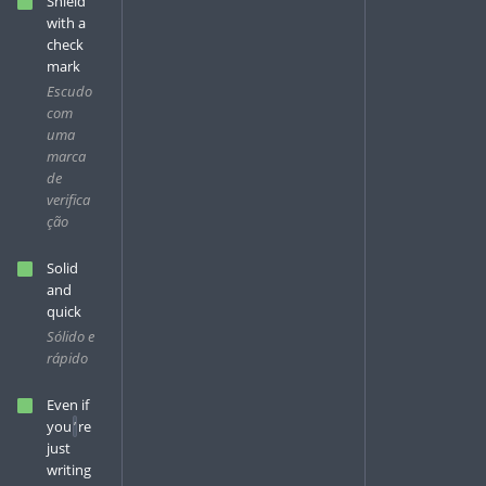
Shield
with a
check
mark
Escudo
com
uma
marca
de
verifica
ção
Solid
and
quick
Sólido e
rápido
Even if
you
’
re
just
writing