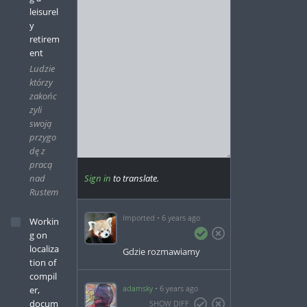
leisurel
y
retirem
ent
Ludzie
którzy
zakońc
zyli
swoją
przygo
dę z
pracą
nad
Sign in
to translate.
Rustem
Imported
6 years ago
Workin
g on
localiza
Gdzie rozmawiamy
tion of
compil
adamsky
6 years ago
er,
docum
SHOW DIFF