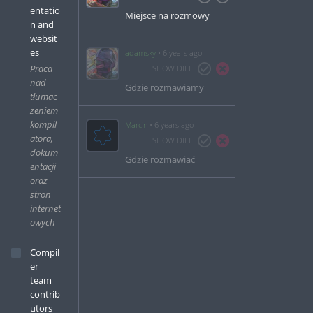
entatio
Miejsce na rozmowy
n and
websit
es
adamsky
6 years ago
Praca
SHOW DIFF
nad
Gdzie rozmawiamy
tłumac
zeniem
kompil
Marcin
6 years ago
atora,
SHOW DIFF
dokum
Gdzie rozmawiać
entacji
oraz
stron
internet
owych
Compil
er
team
contrib
utors