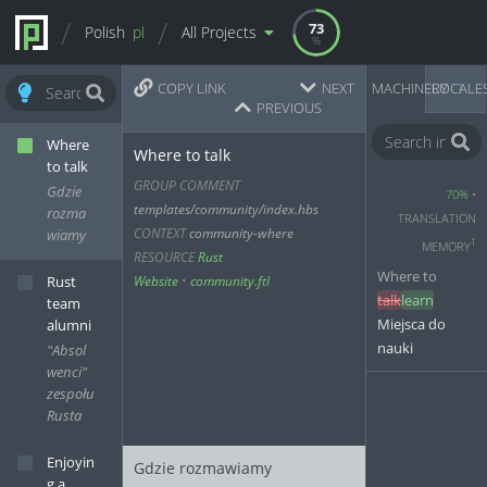
73
Polish
pl
All Projects
COPY LINK
NEXT
MACHINERY
LOCALE
1
PREVIOUS
Where
Where to talk
to talk
GROUP COMMENT
Gdzie
70%
templates/community/index.hbs
rozma
TRANSLATION
CONTEXT
community-where
wiamy
1
MEMORY
RESOURCE
Rust
Where to 
Rust
Website
•
community.ftl
talk
learn
team
Miejsca do 
alumni
nauki
"Absol
wenci"
zespołu
Rusta
Enjoyin
g a