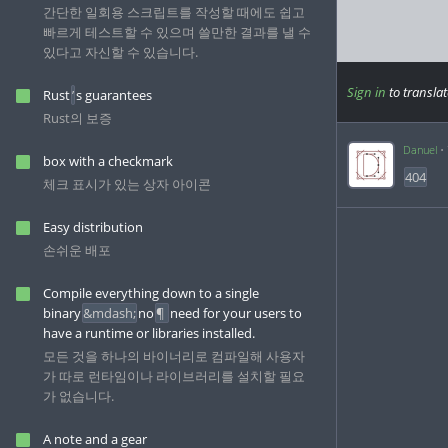
간단한 일회용 스크립트를 작성할 때에도 쉽고
빠르게 테스트할 수 있으며 쓸만한 결과를 낼 수
있다고 자신할 수 있습니다.
Sign in
to translat
Rust
’
s guarantees
Rust의 보증
Danuel
box with a checkmark
404
체크 표시가 있는 상자 아이콘
Easy distribution
손쉬운 배포
Compile everything down to a single
binary
&mdash;
no
¶
need for your users to
have a runtime or libraries installed.
모든 것을 하나의 바이너리로 컴파일해 사용자
가 따로 런타임이나 라이브러리를 설치할 필요
가 없습니다.
A note and a gear