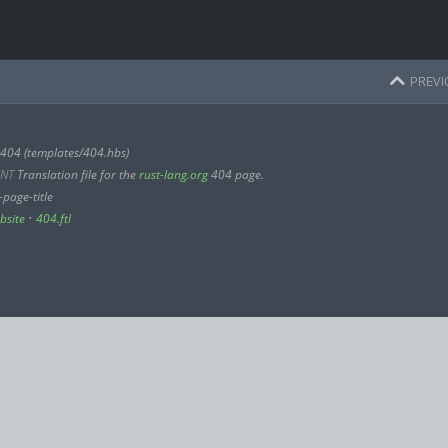
PREVI
404 (templates/404.hbs)
NT
Translation file for the
rust-lang.org
404 page.
page-title
bsite
•
404.ftl