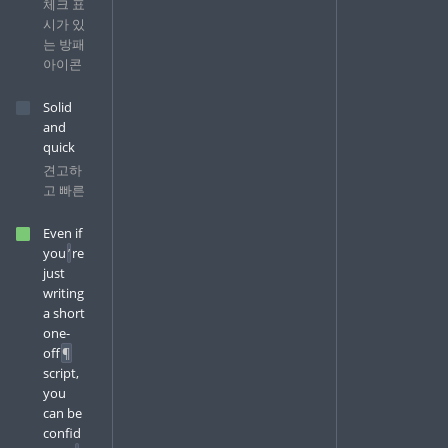
체크 표
시가 있
는 방패
아이콘
Solid
and
quick
견고하
고 빠른
Even if
you
’
re
just
writing
a short
one-
off
¶
script,
you
can be
confid