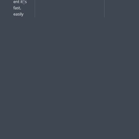
ent it
’
s
fast,
easily
testabl
e, and
gives
¶
helpful
output
.
간단한
일회용
스크립
트를 작
성할 때
에도 쉽
고 빠르
게 테스
트할 수
있으며
쓸만한
결과를
낼 수