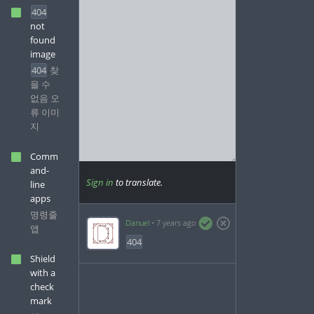
404
not
found
image
404
찾
을 수
없음 오
류 이미
지
Comm
and-
Sign in
to translate.
line
apps
명령줄
Danuel
7 years ago
앱
404
Shield
with a
check
mark