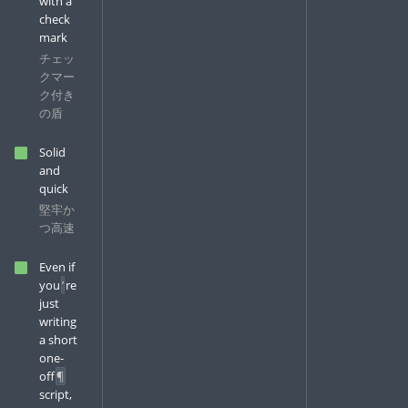
with a
check
mark
チェッ
クマー
ク付き
の盾
Solid
and
quick
堅牢か
つ高速
Even if
you
’
re
just
writing
a short
one-
off
¶
script,