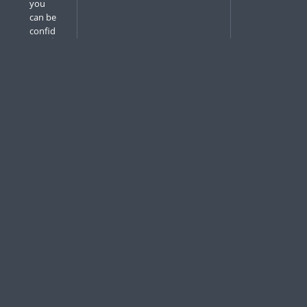
you
can be
confid
ent it
’
s
fast,
easily
testabl
e, and
gives
¶
helpful
output
.
短い書
き捨て
のスク
リプト
を書く
ときで
も、
Rustは
高速で
テスト