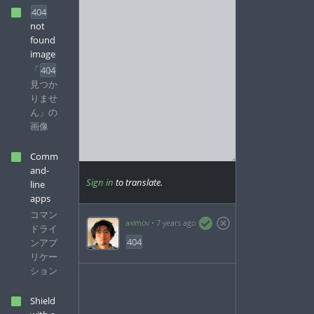
404
not
found
image
「
404
見つか
りませ
ん」の
画像
Comm
and-
Sign in
to translate.
line
apps
コマン
aximov
7 years ago
ドライ
404
ンアプ
リケー
ション
Shield